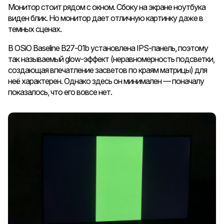
Монитор стоит рядом с окном. Сбоку на экране ноутбука
виден блик. Но монитор дает отличную картинку даже в
темных сценах.
В OSiO Baseline B27-01b установлена IPS-панель, поэтому
так называемый glow-эффект (неравномерность подсветки,
создающая впечатление засветов по краям матрицы) для
неё характерен. Однако здесь он минимален — поначалу
показалось, что его вовсе нет.