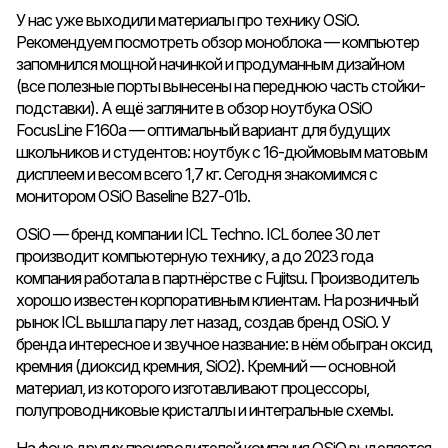
У нас уже выходили материалы про технику OSiO.
Рекомендуем посмотреть обзор моноблока — компьютер
запомнился мощной начинкой и продуманным дизайном
(все полезные порты вынесены на переднюю часть стойки-
подставки). А ещё загляните в обзор ноутбука OSiO
FocusLine F160a — оптимальный вариант для будущих
школьников и студентов: ноутбук с 16-дюймовым матовым
дисплеем и весом всего 1,7 кг. Сегодня знакомимся с
монитором OSiO Baseline B27-01b.
OSiO — бренд компании ICL Techno. ICL более 30 лет
производит компьютерную технику, а до 2023 года
компания работала в партнёрстве с Fujitsu. Производитель
хорошо известен корпоративным клиентам. На розничный
рынок ICL вышла пару лет назад, создав бренд OSiO. У
бренда интересное и звучное название: в нём обыгран оксид
кремния (диоксид кремния, SiO2). Кремний — основной
материал, из которого изготавливают процессоры,
полупроводниковые кристаллы и интегральные схемы.