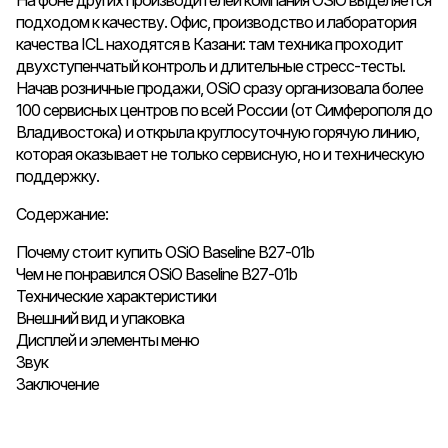
На фоне других производителей компания OSiO выделяется
подходом к качеству. Офис, производство и лаборатория
качества ICL находятся в Казани: там техника проходит
двухступенчатый контроль и длительные стресс-тесты.
Начав розничные продажи, OSiO сразу организовала более
100 сервисных центров по всей России (от Симферополя до
Владивостока) и открыла круглосуточную горячую линию,
которая оказывает не только сервисную, но и техническую
поддержку.
Содержание:
Почему стоит купить OSiO Baseline B27-01b
Чем не понравился OSiO Baseline B27-01b
Технические характеристики
Внешний вид и упаковка
Дисплей и элементы меню
Звук
Заключение