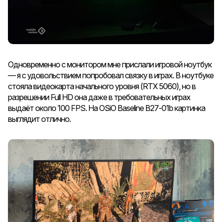
Одновременно с монитором мне прислали игровой ноутбук
— я с удовольствием попробовал связку в играх. В ноутбуке
стояла видеокарта начального уровня (RTX 5060), но в
разрешении Full HD она даже в требовательных играх
выдаёт около 100 FPS. На OSiO Baseline B27-01b картинка
выглядит отлично.