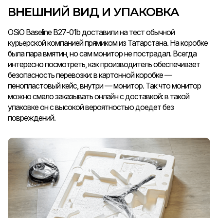
ВНЕШНИЙ ВИД И УПАКОВКА
OSiO Baseline B27-01b доставили на тест обычной
курьерской компанией прямиком из Татарстана. На коробке
была пара вмятин, но сам монитор не пострадал. Всегда
интересно посмотреть, как производитель обеспечивает
безопасность перевозки: в картонной коробке —
пенопластовый кейс, внутри — монитор. Так что монитор
можно смело заказывать онлайн с доставкой: в такой
упаковке он с высокой вероятностью доедет без
повреждений.