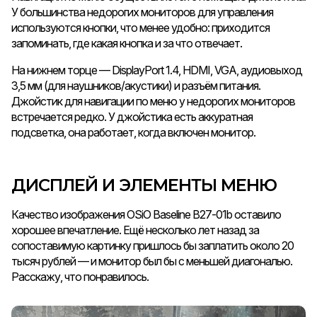
У большинства недорогих мониторов для управления
используются кнопки, что менее удобно: приходится
запоминать, где какая кнопка и за что отвечает.
На нижнем торце — DisplayPort 1.4, HDMI, VGA, аудиовыход
3,5 мм (для наушников/акустики) и разъём питания.
Джойстик для навигации по меню у недорогих мониторов
встречается редко. У джойстика есть аккуратная
подсветка, она работает, когда включен монитор.
ДИСПЛЕЙ И ЭЛЕМЕНТЫ МЕНЮ
Качество изображения OSiO Baseline B27-01b оставило
хорошее впечатление. Ещё несколько лет назад за
сопоставимую картинку пришлось бы заплатить около 20
тысяч рублей — и монитор был бы с меньшей диагональю.
Расскажу, что понравилось.