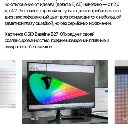
но отклонение от идеала (дельта E, ΔE) невелико — от 2,6
до 4,2. Это очень хороший результат для потребительского
дисплея: референсный цвет воспроизводится с небольшой
заметной глазу ошибкой, но без серьёзных искажений.
Картинка OSiO Baseline B27-01b радует своей
сбалансированностью: графики измерений плавные и
аккуратные, без скачков.