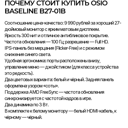
ПОЧЕМУ СТОИТ КУПИТЬ OSIO
BASELINE B27-01B
Соотношение цена–качество: 9 990 рублей за хороший 27-
дюймовый монитор с ярким матовым дисплеем.
Яркость 300 нит и отличное антибликовое покрытие.
Частота обновления — 100 Гц; разрешение — Full HD.
IPS-панель без мерцания (Flicker-Free) и с режимом
снижения синего света.
Удобная эргономика: порты расположены внизу,
управление меню — джойстиком (для класса устройства
это редкость).
Два цветовых варианта: белый и чёрный. Задняя панель
оформлена узором «соты».
Поддержка AMD FreeSync — частота обновления
синхронизируется с частотой кадров в игре.
Два динамика по 3 Вт.
В комплекте к белому монитору — белый HDMI-кабель, к
чёрному — чёрный.