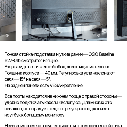
Тонкая стойка-подставка и узкие рамки — OSiO Baseline
B27-01b смотрится изящно.
Узор в виде сот и желтый ободок выглядят интересно.
Толщина корпуса — 40 мм. Регулировка угла наклона: от
себя — 15°, на себя — 5°.
На задней панели есть VESA-крепление.
Все порты находятся на нижнем торце с правой стороны —
удобно подключать кабели «вслепую». Для многих это
неважно, но порадует тех, кто регулярно подключает
ноутбук к большому монитору.
Навигация по меню осуществляется с помощью джойстика.