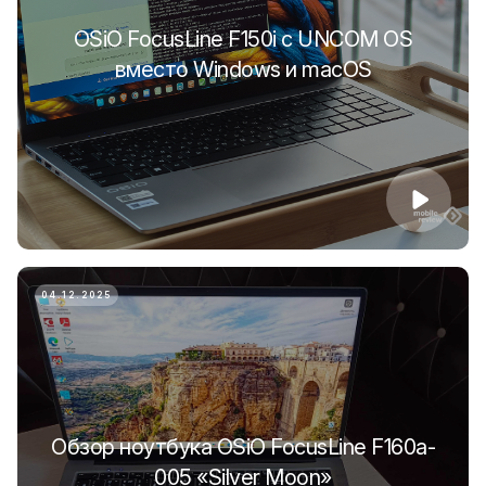
OSiO FocusLine F150i с UNCOM OS
вместо Windows и macOS
04.12.2025
Обзор ноутбука OSiO FocusLine F160a-
005 «Silver Moon»