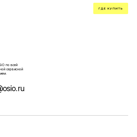
такты
8 800 201 11 78
ГДЕ КУПИТЬ
МОНИТОРЫ
iO по всей
ной сервисной
ием.
@osio.ru