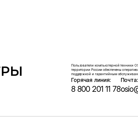
О компании
Поддержка
Медиацентр
Кон
НОУТБУКИ
МОНОБЛОКИ
КОМПЬЮТЕРЫ
ТРЫ
Пользователи компьютерной техники OS
территории России обеспечены оператив
поддержкой и гарантийным обслуживан
Горячая линия:
Почта:
8 800 201 11 78
osio